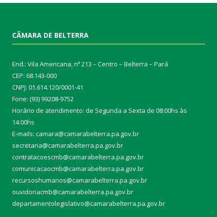
CÂMARA DE BELTERRA
End.: Vila Americana, nº 213 – Centro – Belterra – Pará
CEP: 68.143-000
CNPJ: 01.614.120/0001-41
Fone: (93) 99208-9752
Horário de atendimento: de Segunda a Sexta de 08:00hs às
14:00hs
E-mails: camara@camarabelterra.pa.gov.b
r
secretaria@camarabelterra.pa.gov.br
contratacoescmb@camarabelterra.pa.gov.br
comunicacaocmb@camarabelterra.pa.gov.br
recursoshumanos@camarabelterra.pa.gov.br
ouvidoriacmb@camarabelterra.pa.gov.br
departamentolegislativo@camarabelterra.pa.gov.br