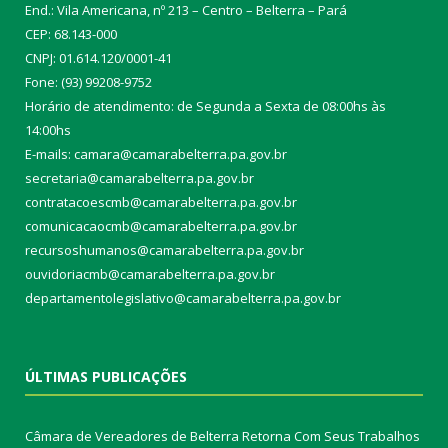
End.: Vila Americana, nº 213 – Centro – Belterra – Pará
CEP: 68.143-000
CNPJ: 01.614.120/0001-41
Fone: (93) 99208-9752
Horário de atendimento: de Segunda a Sexta de 08:00hs às
14:00hs
E-mails: camara@camarabelterra.pa.gov.b
r
secretaria@camarabelterra.pa.gov.br
contratacoescmb@camarabelterra.pa.gov.br
comunicacaocmb@camarabelterra.pa.gov.br
recursoshumanos@camarabelterra.pa.gov.br
ouvidoriacmb@camarabelterra.pa.gov.br
departamentolegislativo@camarabelterra.pa.gov.br
ÚLTIMAS PUBLICAÇÕES
Câmara de Vereadores de Belterra Retorna Com Seus Trabalhos