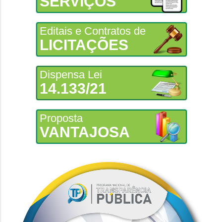
SERVIÇOS
Editais e Contratos de
LICITAÇÕES
Dispensa Lei
14.133/21
Proposta
VANTAJOSA