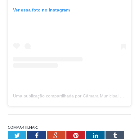
Ver essa foto no Instagram
Uma publicação compartilhada por Câmara Municipal de Belterra (@camaramunicipaldebelterra)
COMPARTILHAR:
Twitter
Facebook
Google+
Pinterest
LinkedIn
Tumblr