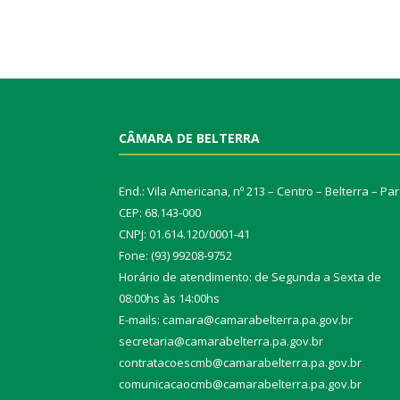
CÂMARA DE BELTERRA
End.: Vila Americana, nº 213 – Centro – Belterra – Pa
CEP: 68.143-000
CNPJ: 01.614.120/0001-41
Fone: (93) 99208-9752
Horário de atendimento: de Segunda a Sexta de
08:00hs às 14:00hs
E-mails: camara@camarabelterra.pa.gov.b
r
secretaria@camarabelterra.pa.gov.br
contratacoescmb@camarabelterra.pa.gov.br
comunicacaocmb@camarabelterra.pa.gov.br