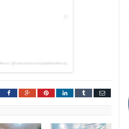
lterra (@camaramunicipaldebelterra)
tter
Facebook
Google+
Pinterest
LinkedIn
Tumblr
Email