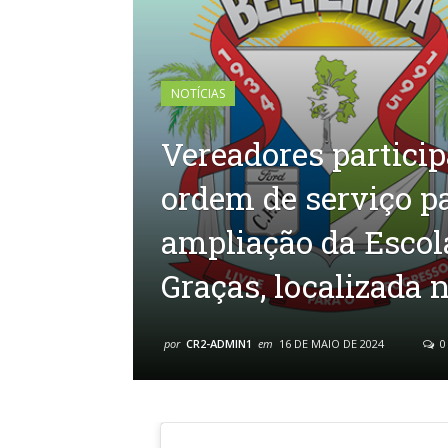
NOTÍCIAS
Vereadores partici
ordem de serviço pa
ampliação da Escol
Graças, localizada 
por
CR2-ADMIN1
em
16 DE MAIO DE 2024
0