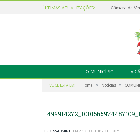
ÚLTIMAS ATUALIZAÇÕES:
O MUNICÍPIO
A C
»
»
VOCÊ ESTÁ EM:
Home
Notícias
COMUNI
499914272_1010666974487109_
POR
CR2-ADMIN16
EM
27 DE OUTUBRO DE 2025