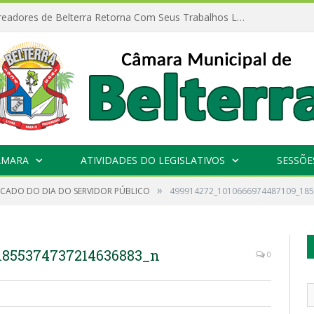
Câmara de Vereadores de Belterra Retorna Com Seus Trabalhos Legislativos
ÂMARA
ATIVIDADES DO LEGISLATIVOS
SESSÕE
»
CADO DO DIA DO SERVIDOR PÚBLICO
499914272_1010666974487109_18
1855374737214636883_n
0