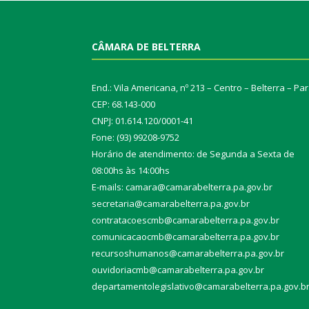
CÂMARA DE BELTERRA
End.: Vila Americana, nº 213 – Centro – Belterra – Pa
CEP: 68.143-000
CNPJ: 01.614.120/0001-41
Fone: (93) 99208-9752
Horário de atendimento: de Segunda a Sexta de
08:00hs às 14:00hs
E-mails: camara@camarabelterra.pa.gov.b
r
secretaria@camarabelterra.pa.gov.br
contratacoescmb@camarabelterra.pa.gov.br
comunicacaocmb@camarabelterra.pa.gov.br
recursoshumanos@camarabelterra.pa.gov.br
ouvidoriacmb@camarabelterra.pa.gov.br
departamentolegislativo@camarabelterra.pa.gov.b