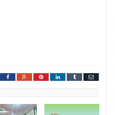
tter
Facebook
Google+
Pinterest
LinkedIn
Tumblr
Email