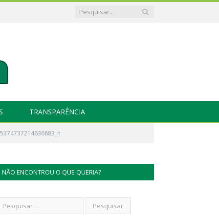
S
TRANSPARÊNCIA
55374737214636883_n
NÃO ENCONTROU O QUE QUERIA?