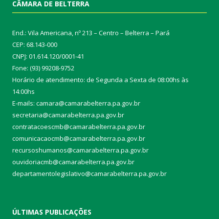
CÂMARA DE BELTERRA
End.: Vila Americana, nº 213 – Centro – Belterra – Pará
CEP: 68.143-000
CNPJ: 01.614.120/0001-41
Fone: (93) 99208-9752
Horário de atendimento: de Segunda a Sexta de 08:00hs às
14:00hs
E-mails: camara@camarabelterra.pa.gov.b
r
secretaria@camarabelterra.pa.gov.br
contratacoescmb@camarabelterra.pa.gov.br
comunicacaocmb@camarabelterra.pa.gov.br
recursoshumanos@camarabelterra.pa.gov.br
ouvidoriacmb@camarabelterra.pa.gov.br
departamentolegislativo@camarabelterra.pa.gov.br
ÚLTIMAS PUBLICAÇÕES