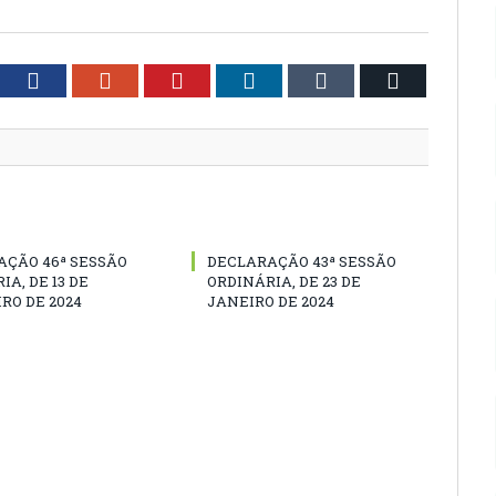
tter
Facebook
Google+
Pinterest
LinkedIn
Tumblr
Email
AÇÃO 46ª SESSÃO
DECLARAÇÃO 43ª SESSÃO
IA, DE 13 DE
ORDINÁRIA, DE 23 DE
RO DE 2024
JANEIRO DE 2024