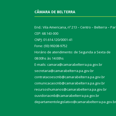
CÂMARA DE BELTERRA
End.: Vila Americana, nº 213 – Centro – Belterra – Pa
CEP: 68.143-000
CNPJ: 01.614.120/0001-41
Fone: (93) 99208-9752
Horário de atendimento: de Segunda a Sexta de
08:00hs às 14:00hs
E-mails: camara@camarabelterra.pa.gov.b
r
secretaria@camarabelterra.pa.gov.br
contratacoescmb@camarabelterra.pa.gov.br
comunicacaocmb@camarabelterra.pa.gov.br
recursoshumanos@camarabelterra.pa.gov.br
ouvidoriacmb@camarabelterra.pa.gov.br
departamentolegislativo@camarabelterra.pa.gov.b