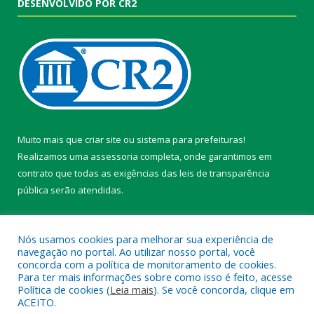
DESENVOLVIDO POR CR2
Muito mais que
criar site
ou
sistema para prefeituras
!
Realizamos uma
assessoria
completa, onde garantimos em
contrato que todas as exigências das
leis de transparência
pública
serão atendidas.
Conheça o
PNTP
e o
Radar da Transparência Pública
Nós usamos cookies para melhorar sua experiência de
navegação no portal. Ao utilizar nosso portal, você
concorda com a política de monitoramento de cookies.
Para ter mais informações sobre como isso é feito, acesse
Política de cookies (
Leia mais
). Se você concorda, clique em
Todos os direitos reservados a Câmara Municipal de Belterra.
ACEITO.