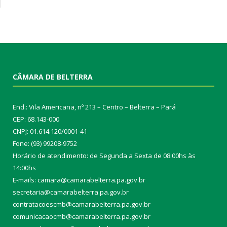
CÂMARA DE BELTERRA
End.: Vila Americana, nº 213 – Centro – Belterra – Pará
CEP: 68.143-000
CNPJ: 01.614.120/0001-41
Fone: (93) 99208-9752
Horário de atendimento: de Segunda a Sexta de 08:00hs às
14:00hs
E-mails: camara@camarabelterra.pa.gov.b
r
secretaria@camarabelterra.pa.gov.br
contratacoescmb@camarabelterra.pa.gov.br
comunicacaocmb@camarabelterra.pa.gov.br