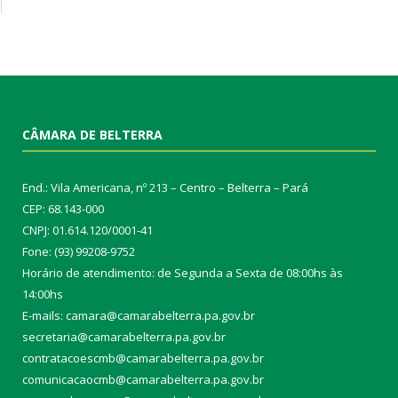
CÂMARA DE BELTERRA
End.: Vila Americana, nº 213 – Centro – Belterra – Pará
CEP: 68.143-000
CNPJ: 01.614.120/0001-41
Fone: (93) 99208-9752
Horário de atendimento: de Segunda a Sexta de 08:00hs às
14:00hs
E-mails: camara@camarabelterra.pa.gov.b
r
secretaria@camarabelterra.pa.gov.br
contratacoescmb@camarabelterra.pa.gov.br
comunicacaocmb@camarabelterra.pa.gov.br