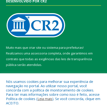
DESENVOLVIDO POR CR2
Muito mais que
criar site
ou
sistema para prefeituras
!
Realizamos uma
assessoria
completa, onde garantimos em
contrato que todas as exigências das
leis de transparência
pública
serão atendidas.
Conheça o
PNTP
e o
Radar da Transparência Pública
Nós usamos cookies para melhorar sua experiência de
navegação no portal. Ao utilizar nosso portal, você
concorda com a política de monitoramento de cookies.
Para ter mais informações sobre como isso é feito, acesse
Política de cookies (
Leia mais
). Se você concorda, clique em
Todos os direitos reservados a Câmara Municipal de Belterra.
ACEITO.