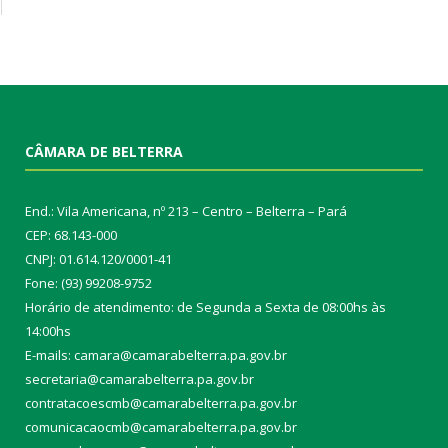
CÂMARA DE BELTERRA
End.: Vila Americana, nº 213 – Centro – Belterra – Pará
CEP: 68.143-000
CNPJ: 01.614.120/0001-41
Fone: (93) 99208-9752
Horário de atendimento: de Segunda a Sexta de 08:00hs às
14:00hs
E-mails: camara@camarabelterra.pa.gov.b
r
secretaria@camarabelterra.pa.gov.br
contratacoescmb@camarabelterra.pa.gov.br
comunicacaocmb@camarabelterra.pa.gov.br