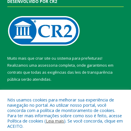
DESENVOLVIDO POR CR2
Muito mais que
criar site
ou
sistema para prefeituras
!
Realizamos uma
assessoria
completa, onde garantimos em
contrato que todas as exigências das
leis de transparência
pública
serão atendidas.
Conheça o
PNTP
e o
Radar da Transparência Pública
Nós usamos cookies para melhorar sua experiência de
navegação no portal. Ao utilizar nosso portal, você
concorda com a política de monitoramento de cookies.
Para ter mais informações sobre como isso é feito, acesse
Política de cookies (
Leia mais
). Se você concorda, clique em
Todos os direitos reservados a Câmara Municipal de Belterra.
ACEITO.