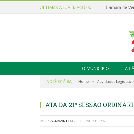
ÚLTIMAS ATUALIZAÇÕES:
O MUNICÍPIO
A C
»
VOCÊ ESTÁ EM:
Home
Atividades Legislativa
ATA DA 21ª SESSÃO ORDINÁRIA
POR
CR2-ADMIN1
EM
20 DE JUNHO DE 2023