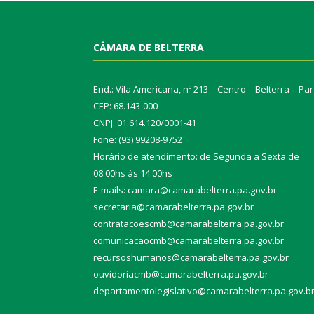
CÂMARA DE BELTERRA
End.: Vila Americana, nº 213 – Centro – Belterra – Pa
CEP: 68.143-000
CNPJ: 01.614.120/0001-41
Fone: (93) 99208-9752
Horário de atendimento: de Segunda a Sexta de
08:00hs às 14:00hs
E-mails: camara@camarabelterra.pa.gov.b
r
secretaria@camarabelterra.pa.gov.br
contratacoescmb@camarabelterra.pa.gov.br
comunicacaocmb@camarabelterra.pa.gov.br
recursoshumanos@camarabelterra.pa.gov.br
ouvidoriacmb@camarabelterra.pa.gov.br
departamentolegislativo@camarabelterra.pa.gov.b