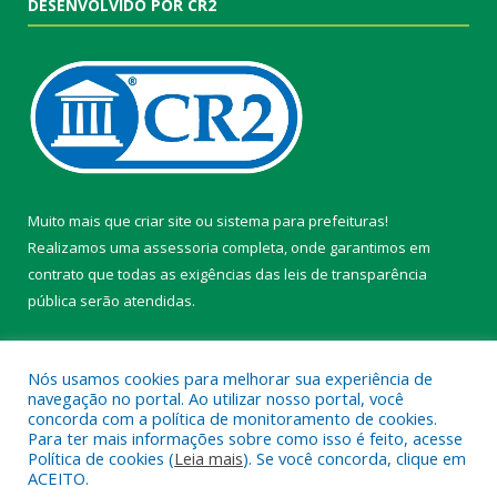
DESENVOLVIDO POR CR2
Muito mais que
criar site
ou
sistema para prefeituras
!
Realizamos uma
assessoria
completa, onde garantimos em
contrato que todas as exigências das
leis de transparência
pública
serão atendidas.
Conheça o
PNTP
e o
Radar da Transparência Pública
Nós usamos cookies para melhorar sua experiência de
navegação no portal. Ao utilizar nosso portal, você
concorda com a política de monitoramento de cookies.
Para ter mais informações sobre como isso é feito, acesse
Política de cookies (
Leia mais
). Se você concorda, clique em
Todos os direitos reservados a Câmara Municipal de Belterra.
ACEITO.