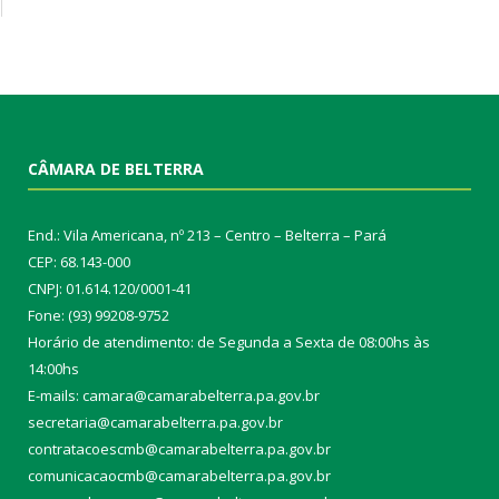
CÂMARA DE BELTERRA
End.: Vila Americana, nº 213 – Centro – Belterra – Pará
CEP: 68.143-000
CNPJ: 01.614.120/0001-41
Fone: (93) 99208-9752
Horário de atendimento: de Segunda a Sexta de 08:00hs às
14:00hs
E-mails: camara@camarabelterra.pa.gov.b
r
secretaria@camarabelterra.pa.gov.br
contratacoescmb@camarabelterra.pa.gov.br
comunicacaocmb@camarabelterra.pa.gov.br