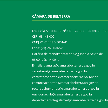
CÂMARA DE BELTERRA
End.: Vila Americana, nº 213 – Centro – Belterra – Pa
CEP: 68.143-000
CNPJ: 01.614.120/0001-41
Fone: (93) 99208-9752
Horário de atendimento: de Segunda a Sexta de
08:00hs às 14:00hs
E-mails: camara@camarabelterra.pa.gov.b
r
secretaria@camarabelterra.pa.gov.br
contratacoescmb@camarabelterra.pa.gov.br
comunicacaocmb@camarabelterra.pa.gov.br
recursoshumanos@camarabelterra.pa.gov.br
ouvidoriacmb@camarabelterra.pa.gov.br
departamentolegislativo@camarabelterra.pa.gov.b