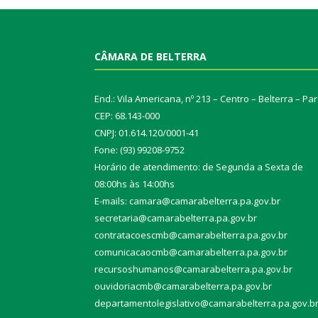
CÂMARA DE BELTERRA
End.: Vila Americana, nº 213 – Centro – Belterra – Pa
CEP: 68.143-000
CNPJ: 01.614.120/0001-41
Fone: (93) 99208-9752
Horário de atendimento: de Segunda a Sexta de
08:00hs às 14:00hs
E-mails: camara@camarabelterra.pa.gov.b
r
secretaria@camarabelterra.pa.gov.br
contratacoescmb@camarabelterra.pa.gov.br
comunicacaocmb@camarabelterra.pa.gov.br
recursoshumanos@camarabelterra.pa.gov.br
ouvidoriacmb@camarabelterra.pa.gov.br
departamentolegislativo@camarabelterra.pa.gov.b