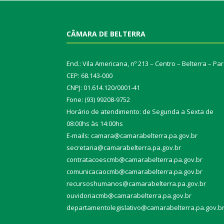
CÂMARA DE BELTERRA
End.: Vila Americana, nº 213 – Centro – Belterra – Pa
CEP: 68.143-000
CNPJ: 01.614.120/0001-41
Fone: (93) 99208-9752
Horário de atendimento: de Segunda a Sexta de
08:00hs às 14:00hs
E-mails: camara@camarabelterra.pa.gov.b
r
secretaria@camarabelterra.pa.gov.br
contratacoescmb@camarabelterra.pa.gov.br
comunicacaocmb@camarabelterra.pa.gov.br
recursoshumanos@camarabelterra.pa.gov.br
ouvidoriacmb@camarabelterra.pa.gov.br
departamentolegislativo@camarabelterra.pa.gov.b