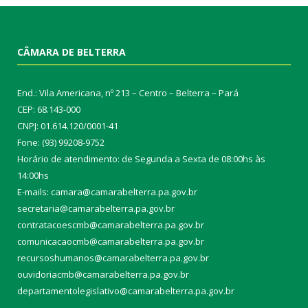
CÂMARA DE BELTERRA
End.: Vila Americana, nº 213 – Centro – Belterra – Pará
CEP: 68.143-000
CNPJ: 01.614.120/0001-41
Fone: (93) 99208-9752
Horário de atendimento: de Segunda a Sexta de 08:00hs às
14:00hs
E-mails: camara@camarabelterra.pa.gov.b
r
secretaria@camarabelterra.pa.gov.br
contratacoescmb@camarabelterra.pa.gov.br
comunicacaocmb@camarabelterra.pa.gov.br
recursoshumanos@camarabelterra.pa.gov.br
ouvidoriacmb@camarabelterra.pa.gov.br
departamentolegislativo@camarabelterra.pa.gov.br