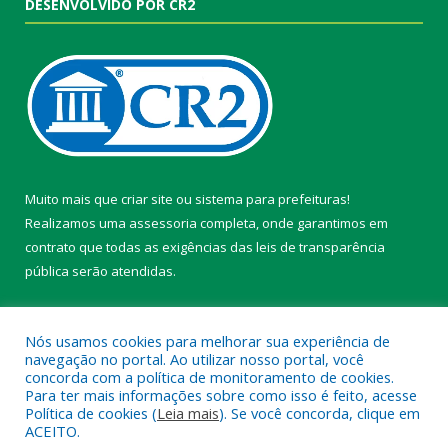
DESENVOLVIDO POR CR2
Muito mais que
criar site
ou
sistema para prefeituras
!
Realizamos uma
assessoria
completa, onde garantimos em
contrato que todas as exigências das
leis de transparência
pública
serão atendidas.
Conheça o
PNTP
e o
Radar da Transparência Pública
Nós usamos cookies para melhorar sua experiência de
navegação no portal. Ao utilizar nosso portal, você
concorda com a política de monitoramento de cookies.
Para ter mais informações sobre como isso é feito, acesse
Política de cookies (
Leia mais
). Se você concorda, clique em
Todos os direitos reservados a Câmara Municipal de Belterra.
ACEITO.