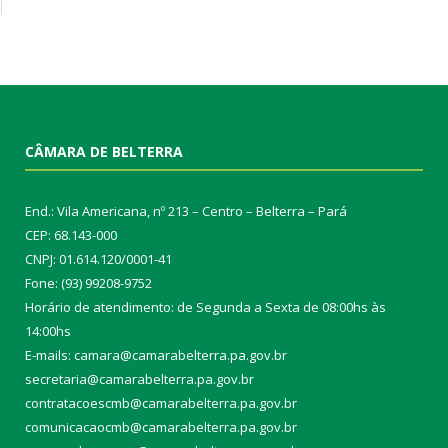
CÂMARA DE BELTERRA
End.: Vila Americana, nº 213 – Centro – Belterra – Pará
CEP: 68.143-000
CNPJ: 01.614.120/0001-41
Fone: (93) 99208-9752
Horário de atendimento: de Segunda a Sexta de 08:00hs às
14:00hs
E-mails: camara@camarabelterra.pa.gov.b
r
secretaria@camarabelterra.pa.gov.br
contratacoescmb@camarabelterra.pa.gov.br
comunicacaocmb@camarabelterra.pa.gov.br