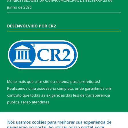
AS NECESSIDADES DA CÂMARA MUNICIPAL DE BELTERRA
23 de
junho de 2026
DESENVOLVIDO POR CR2
Muito mais que
criar site
ou
sistema para prefeituras
!
Realizamos uma
assessoria
completa, onde garantimos em
contrato que todas as exigências das
leis de transparência
pública
serão atendidas.
Conheça o
PNTP
e o
Radar da Transparência Pública
Nós usamos cookies para melhorar sua experiência de
navegação no portal. Ao utilizar nosso portal, você