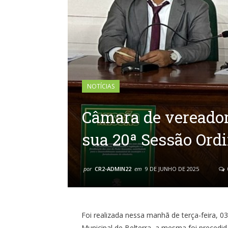
NOTÍCIAS
Câmara de vereadore
sua 20ª Sessão Ordi
por
CR2-ADMIN22
em
9 DE JUNHO DE 2025
Foi realizada nessa manhã de terça-feira, 
Municipal de Belterra, a mesma foi precedi