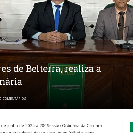
s de Belterra, realiza a
nária
0 COMENTÁRIOS
03 de junho de 2025 a 20ª Sessão Ordinária da Câmara
da pelo presidente dessa casa Jonas Palheta, com