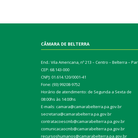
CÂMARA DE BELTERRA
End.: Vila Americana, nº 213 – Centro – Belterra – Pa
CEP: 68.143-000
CNPJ: 01.614.120/0001-41
Fone: (93) 99208-9752
Horário de atendimento: de Segunda a Sexta de
08:00hs às 14:00hs
E-mails: camara@camarabelterra.pa.gov.b
r
secretaria@camarabelterra.pa.gov.br
contratacoescmb@camarabelterra.pa.gov.br
comunicacaocmb@camarabelterra.pa.gov.br
recursoshumanos@camarabelterra.pa.gov.br