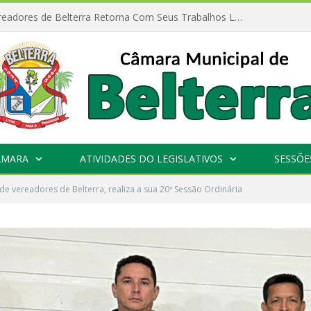
Câmara de Vereadores de Belterra Retorna Com Seus Trabalhos Legislativos
ÂMARA
ATIVIDADES DO LEGISLATIVOS
SESSÕE
e vereadores de Belterra, realiza a sua 20ª Sessão Ordinária