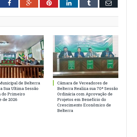
tter
Facebook
Google+
Pinterest
LinkedIn
Tumblr
Email
unicipal de Belterra
Câmara de Vereadores de
 a Sua Ultima Sessão
Belterra Realiza sua 70ª Sessão
a do Primeiro
Ordinária com Aprovação de
 de 2026
Projetos em Benefício do
Crescimento Econômico de
Belterra