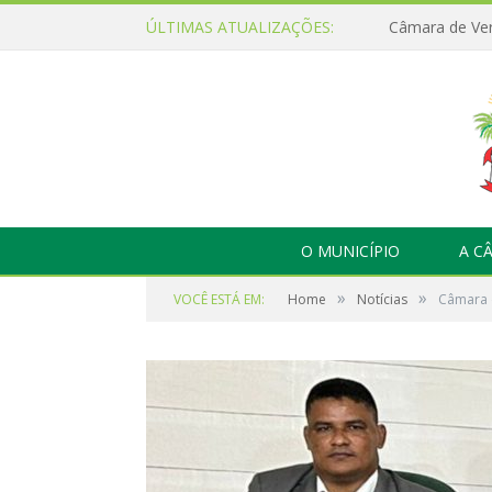
ÚLTIMAS ATUALIZAÇÕES:
O MUNICÍPIO
A C
»
»
VOCÊ ESTÁ EM:
Home
Notícias
Câmara d