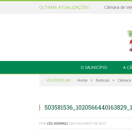
ÚLTIMAS ATUALIZAÇÕES:
O MUNICÍPIO
A C
»
»
VOCÊ ESTÁ EM:
Home
Notícias
Câmara d
503581536_1020566440163829_
POR
CR2-ADMIN22
EM
9 DE JUNHO DE 2025