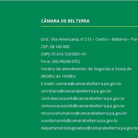
CÂMARA DE BELTERRA
End.: Vila Americana, nº 213 – Centro – Belterra – Pa
CEP: 68.143-000
CNPJ: 01.614.120/0001-41
Fone: (93) 99208-9752
Horário de atendimento: de Segunda a Sexta de
08:00hs às 14:00hs
E-mails: camara@camarabelterra.pa.gov.b
r
secretaria@camarabelterra.pa.gov.br
contratacoescmb@camarabelterra.pa.gov.br
comunicacaocmb@camarabelterra.pa.gov.br
recursoshumanos@camarabelterra.pa.gov.br
ouvidoriacmb@camarabelterra.pa.gov.br
departamentolegislativo@camarabelterra.pa.gov.b