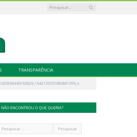
S
TRANSPARÊNCIA
1020566440163829_1642135501880861359_n
NÃO ENCONTROU O QUE QUERIA?