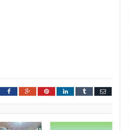
tter
Facebook
Google+
Pinterest
LinkedIn
Tumblr
Email