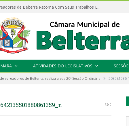
Câmara de Vereadores de Belterra Retorna Com Seus Trabalhos Legislativos
ÂMARA
ATIVIDADES DO LEGISLATIVOS
SESSÕE
»
e vereadores de Belterra, realiza a sua 20ª Sessão Ordinária
503581536_
1642135501880861359_n
0