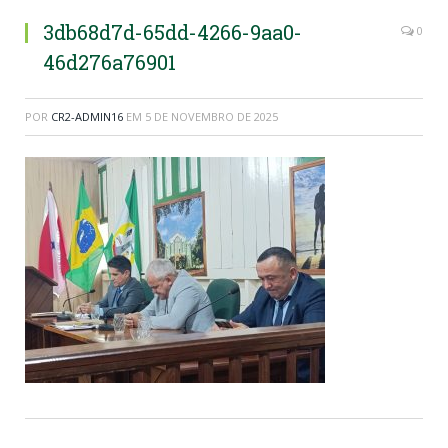
3db68d7d-65dd-4266-9aa0-
0
46d276a76901
POR
CR2-ADMIN16
EM
5 DE NOVEMBRO DE 2025