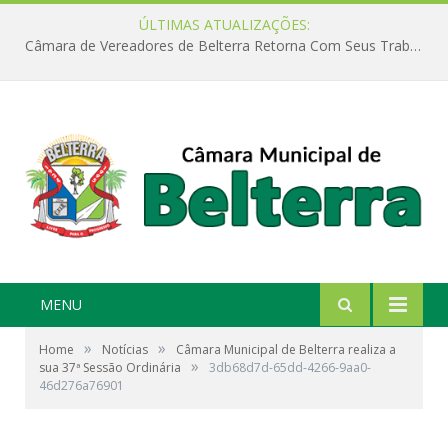
ÚLTIMAS ATUALIZAÇÕES:
Câmara de Vereadores de Belterra Retorna Com Seus Trabalhos Legislativos
MENU
»
»
Home
Notícias
Câmara Municipal de Belterra realiza a
»
sua 37ª Sessão Ordinária
3db68d7d-65dd-4266-9aa0-
46d276a76901