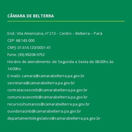
CÂMARA DE BELTERRA
End.: Vila Americana, nº 213 – Centro – Belterra – Pará
CEP: 68.143-000
CNPJ: 01.614.120/0001-41
Fone: (93) 99208-9752
Horário de atendimento: de Segunda a Sexta de 08:00hs às
14:00hs
E-mails: camara@camarabelterra.pa.gov.b
r
secretaria@camarabelterra.pa.gov.br
contratacoescmb@camarabelterra.pa.gov.br
comunicacaocmb@camarabelterra.pa.gov.br
recursoshumanos@camarabelterra.pa.gov.br
ouvidoriacmb@camarabelterra.pa.gov.br
departamentolegislativo@camarabelterra.pa.gov.br