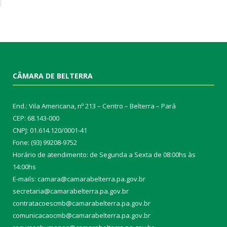
CÂMARA DE BELTERRA
End.: Vila Americana, nº 213 – Centro – Belterra – Pará
CEP: 68.143-000
CNPJ: 01.614.120/0001-41
Fone: (93) 99208-9752
Horário de atendimento: de Segunda a Sexta de 08:00hs às
14:00hs
E-mails: camara@camarabelterra.pa.gov.b
r
secretaria@camarabelterra.pa.gov.br
contratacoescmb@camarabelterra.pa.gov.br
comunicacaocmb@camarabelterra.pa.gov.br