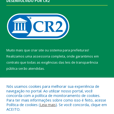
DESENVOLVIDO POR CR2
Muito mais que
criar site
ou
sistema para prefeituras
!
Realizamos uma
assessoria
completa, onde garantimos em
contrato que todas as exigências das
leis de transparência
pública
serão atendidas.
Conheça o
PNTP
e o
Radar da Transparência Pública
Nós usamos cookies para melhorar sua experiência de
navegação no portal. Ao utilizar nosso portal, você
concorda com a política de monitoramento de cookies.
Para ter mais informações sobre como isso é feito, acesse
Política de cookies (
Leia mais
). Se você concorda, clique em
Todos os direitos reservados a Câmara Municipal de Belterra.
ACEITO.