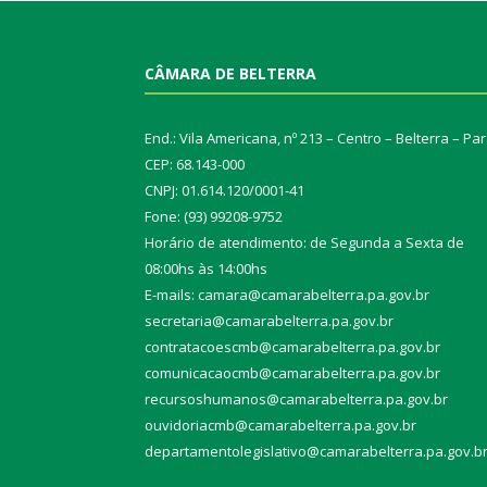
CÂMARA DE BELTERRA
End.: Vila Americana, nº 213 – Centro – Belterra – Pa
CEP: 68.143-000
CNPJ: 01.614.120/0001-41
Fone: (93) 99208-9752
Horário de atendimento: de Segunda a Sexta de
08:00hs às 14:00hs
E-mails: camara@camarabelterra.pa.gov.b
r
secretaria@camarabelterra.pa.gov.br
contratacoescmb@camarabelterra.pa.gov.br
comunicacaocmb@camarabelterra.pa.gov.br
recursoshumanos@camarabelterra.pa.gov.br
ouvidoriacmb@camarabelterra.pa.gov.br
departamentolegislativo@camarabelterra.pa.gov.b