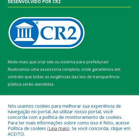
DESENVOLVIDO POR CR2
Muito mais que
criar site
ou
sistema para prefeituras
!
Realizamos uma
assessoria
completa, onde garantimos em
contrato que todas as exigências das
leis de transparência
pública
serão atendidas.
Conheça o
PNTP
e o
Radar da Transparência Pública
Nós usamos cookies para melhorar sua experiência de
navegação no portal. Ao utilizar nosso portal, você
concorda com a política de monitoramento de cookies.
Para ter mais informações sobre como isso é feito, acesse
Política de cookies (
Leia mais
). Se você concorda, clique em
Todos os direitos reservados a Câmara Municipal de Belterra.
ACEITO.