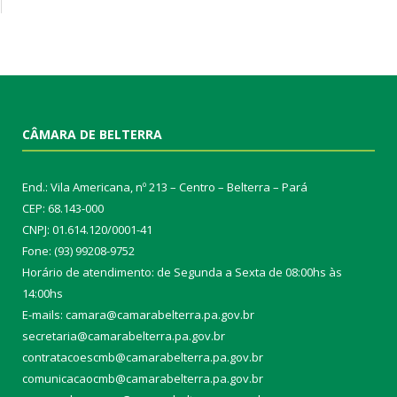
CÂMARA DE BELTERRA
End.: Vila Americana, nº 213 – Centro – Belterra – Pará
CEP: 68.143-000
CNPJ: 01.614.120/0001-41
Fone: (93) 99208-9752
Horário de atendimento: de Segunda a Sexta de 08:00hs às
14:00hs
E-mails: camara@camarabelterra.pa.gov.b
r
secretaria@camarabelterra.pa.gov.br
contratacoescmb@camarabelterra.pa.gov.br
comunicacaocmb@camarabelterra.pa.gov.br