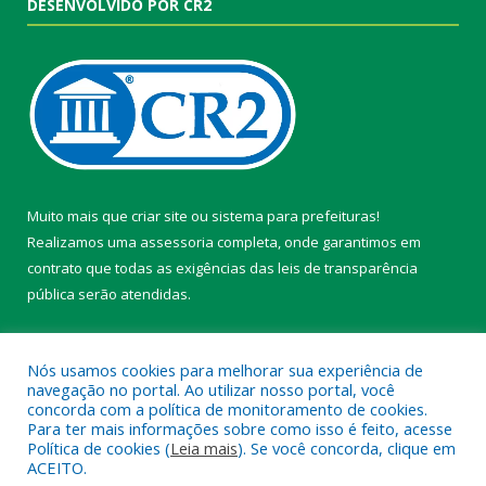
DESENVOLVIDO POR CR2
Muito mais que
criar site
ou
sistema para prefeituras
!
Realizamos uma
assessoria
completa, onde garantimos em
contrato que todas as exigências das
leis de transparência
pública
serão atendidas.
Conheça o
PNTP
e o
Radar da Transparência Pública
Nós usamos cookies para melhorar sua experiência de
navegação no portal. Ao utilizar nosso portal, você
concorda com a política de monitoramento de cookies.
Para ter mais informações sobre como isso é feito, acesse
Política de cookies (
Leia mais
). Se você concorda, clique em
Todos os direitos reservados a Câmara Municipal de Belterra.
ACEITO.