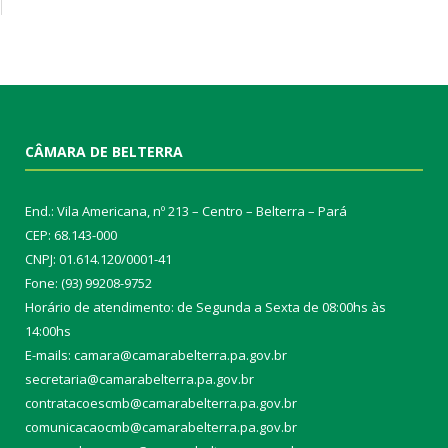
CÂMARA DE BELTERRA
End.: Vila Americana, nº 213 – Centro – Belterra – Pará
CEP: 68.143-000
CNPJ: 01.614.120/0001-41
Fone: (93) 99208-9752
Horário de atendimento: de Segunda a Sexta de 08:00hs às
14:00hs
E-mails: camara@camarabelterra.pa.gov.b
r
secretaria@camarabelterra.pa.gov.br
contratacoescmb@camarabelterra.pa.gov.br
comunicacaocmb@camarabelterra.pa.gov.br