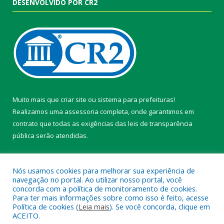
DESENVOLVIDO POR CR2
Muito mais que
criar site
ou
sistema para prefeituras
!
Realizamos uma
assessoria
completa, onde garantimos em
contrato que todas as exigências das
leis de transparência
pública
serão atendidas.
Conheça o
PNTP
e o
Radar da Transparência Pública
Nós usamos cookies para melhorar sua experiência de
navegação no portal. Ao utilizar nosso portal, você
concorda com a política de monitoramento de cookies.
Para ter mais informações sobre como isso é feito, acesse
Política de cookies (
Leia mais
). Se você concorda, clique em
Todos os direitos reservados a Câmara Municipal de Belterra.
ACEITO.