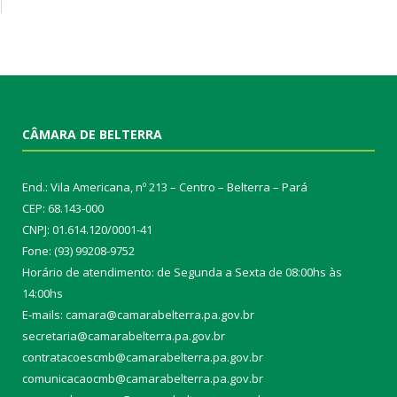
CÂMARA DE BELTERRA
End.: Vila Americana, nº 213 – Centro – Belterra – Pará
CEP: 68.143-000
CNPJ: 01.614.120/0001-41
Fone: (93) 99208-9752
Horário de atendimento: de Segunda a Sexta de 08:00hs às
14:00hs
E-mails: camara@camarabelterra.pa.gov.b
r
secretaria@camarabelterra.pa.gov.br
contratacoescmb@camarabelterra.pa.gov.br
comunicacaocmb@camarabelterra.pa.gov.br