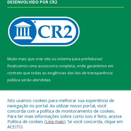
DESENVOLVIDO POR CR2
Muito mais que
criar site
ou
sistema para prefeituras
!
Realizamos uma
assessoria
completa, onde garantimos em
contrato que todas as exigências das
leis de transparência
pública
serão atendidas.
Conheça o
PNTP
e o
Radar da Transparência Pública
Nós usamos cookies para melhorar sua experiência de
navegação no portal. Ao utilizar nosso portal, você
concorda com a política de monitoramento de cookies.
Para ter mais informações sobre como isso é feito, acesse
Política de cookies (
Leia mais
). Se você concorda, clique em
Todos os direitos reservados a Câmara Municipal de Belterra.
ACEITO.