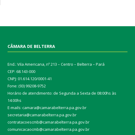
CÂMARA DE BELTERRA
End.: Vila Americana, nº 213 – Centro – Belterra – Pará
CEP: 68.143-000
CNPJ: 01.614.120/0001-41
Fone: (93) 99208-9752
Horário de atendimento: de Segunda a Sexta de 08:00hs às
14:00hs
E-mails: camara@camarabelterra.pa.gov.b
r
secretaria@camarabelterra.pa.gov.br
contratacoescmb@camarabelterra.pa.gov.br
comunicacaocmb@camarabelterra.pa.gov.br