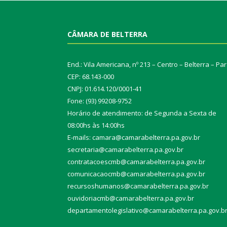
CÂMARA DE BELTERRA
End.: Vila Americana, nº 213 – Centro – Belterra – Pa
CEP: 68.143-000
CNPJ: 01.614.120/0001-41
Fone: (93) 99208-9752
Horário de atendimento: de Segunda a Sexta de
08:00hs às 14:00hs
E-mails: camara@camarabelterra.pa.gov.b
r
secretaria@camarabelterra.pa.gov.br
contratacoescmb@camarabelterra.pa.gov.br
comunicacaocmb@camarabelterra.pa.gov.br
recursoshumanos@camarabelterra.pa.gov.br
ouvidoriacmb@camarabelterra.pa.gov.br
departamentolegislativo@camarabelterra.pa.gov.b