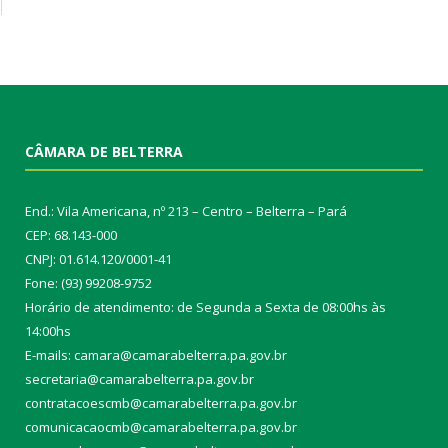
CÂMARA DE BELTERRA
End.: Vila Americana, nº 213 – Centro – Belterra – Pará
CEP: 68.143-000
CNPJ: 01.614.120/0001-41
Fone: (93) 99208-9752
Horário de atendimento: de Segunda a Sexta de 08:00hs às
14:00hs
E-mails: camara@camarabelterra.pa.gov.b
r
secretaria@camarabelterra.pa.gov.br
contratacoescmb@camarabelterra.pa.gov.br
comunicacaocmb@camarabelterra.pa.gov.br