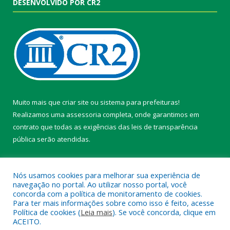
DESENVOLVIDO POR CR2
Muito mais que
criar site
ou
sistema para prefeituras
!
Realizamos uma
assessoria
completa, onde garantimos em
contrato que todas as exigências das
leis de transparência
pública
serão atendidas.
Conheça o
PNTP
e o
Radar da Transparência Pública
Nós usamos cookies para melhorar sua experiência de
navegação no portal. Ao utilizar nosso portal, você
concorda com a política de monitoramento de cookies.
Para ter mais informações sobre como isso é feito, acesse
Política de cookies (
Leia mais
). Se você concorda, clique em
Todos os direitos reservados a Câmara Municipal de Belterra.
ACEITO.