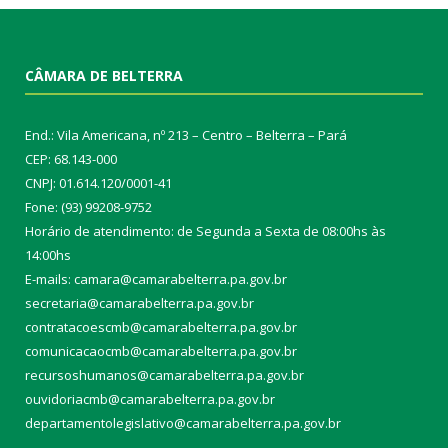
CÂMARA DE BELTERRA
End.: Vila Americana, nº 213 – Centro – Belterra – Pará
CEP: 68.143-000
CNPJ: 01.614.120/0001-41
Fone: (93) 99208-9752
Horário de atendimento: de Segunda a Sexta de 08:00hs às
14:00hs
E-mails: camara@camarabelterra.pa.gov.b
r
secretaria@camarabelterra.pa.gov.br
contratacoescmb@camarabelterra.pa.gov.br
comunicacaocmb@camarabelterra.pa.gov.br
recursoshumanos@camarabelterra.pa.gov.br
ouvidoriacmb@camarabelterra.pa.gov.br
departamentolegislativo@camarabelterra.pa.gov.br