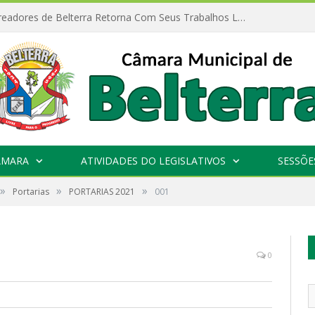
Câmara de Vereadores de Belterra Retorna Com Seus Trabalhos Legislativos
ÂMARA
ATIVIDADES DO LEGISLATIVOS
SESSÕE
»
»
»
Portarias
PORTARIAS 2021
001
0