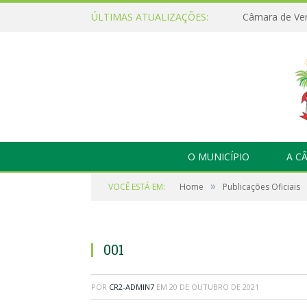
ÚLTIMAS ATUALIZAÇÕES:
O MUNICÍPIO
A C
»
VOCÊ ESTÁ EM:
Home
Publicações Oficiais
001
POR
CR2-ADMIN7
EM
20 DE OUTUBRO DE 2021