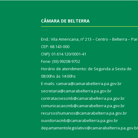
CÂMARA DE BELTERRA
End.: Vila Americana, nº 213 – Centro – Belterra – Pa
CEP: 68.143-000
CNPJ: 01.614.120/0001-41
Fone: (93) 99208-9752
Horário de atendimento: de Segunda a Sexta de
08:00hs às 14:00hs
E-mails: camara@camarabelterra.pa.gov.b
r
secretaria@camarabelterra.pa.gov.br
contratacoescmb@camarabelterra.pa.gov.br
comunicacaocmb@camarabelterra.pa.gov.br
recursoshumanos@camarabelterra.pa.gov.br
ouvidoriacmb@camarabelterra.pa.gov.br
departamentolegislativo@camarabelterra.pa.gov.b