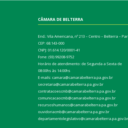
CÂMARA DE BELTERRA
End.: Vila Americana, nº 213 – Centro – Belterra – Pa
CEP: 68.143-000
CNPJ: 01.614.120/0001-41
Fone: (93) 99208-9752
Horário de atendimento: de Segunda a Sexta de
08:00hs às 14:00hs
E-mails: camara@camarabelterra.pa.gov.b
r
secretaria@camarabelterra.pa.gov.br
contratacoescmb@camarabelterra.pa.gov.br
comunicacaocmb@camarabelterra.pa.gov.br
recursoshumanos@camarabelterra.pa.gov.br
ouvidoriacmb@camarabelterra.pa.gov.br
departamentolegislativo@camarabelterra.pa.gov.b