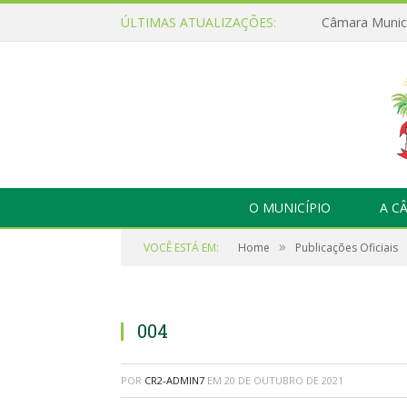
ÚLTIMAS ATUALIZAÇÕES:
O MUNICÍPIO
A C
»
VOCÊ ESTÁ EM:
Home
Publicações Oficiais
004
POR
CR2-ADMIN7
EM
20 DE OUTUBRO DE 2021