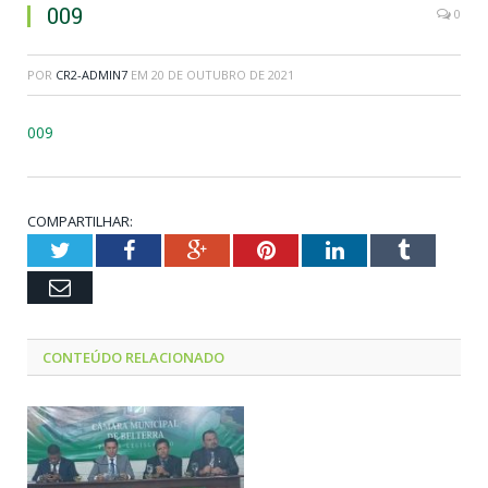
009
0
POR
CR2-ADMIN7
EM
20 DE OUTUBRO DE 2021
009
COMPARTILHAR:
Twitter
Facebook
Google+
Pinterest
LinkedIn
Tumblr
Email
CONTEÚDO RELACIONADO