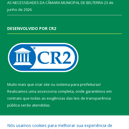
AS NECESSIDADES DA CÂMARA MUNICIPAL DE BELTERRA
23 de
junho de 2026
DESENVOLVIDO POR CR2
Muito mais que
criar site
ou
sistema para prefeituras
!
Realizamos uma
assessoria
completa, onde garantimos em
contrato que todas as exigências das
leis de transparência
pública
serão atendidas.
Conheça o
PNTP
e o
Radar da Transparência Pública
Nós usamos cookies para melhorar sua experiência de