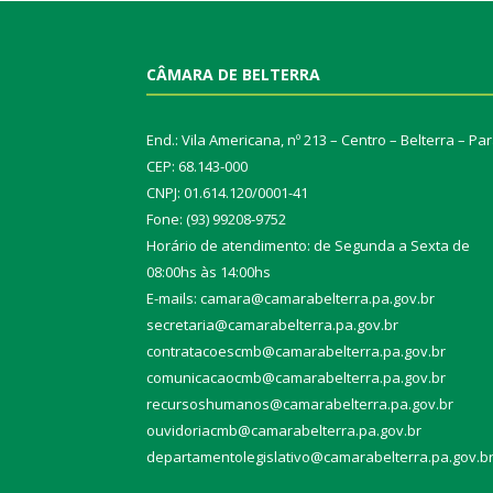
CÂMARA DE BELTERRA
End.: Vila Americana, nº 213 – Centro – Belterra – Pa
CEP: 68.143-000
CNPJ: 01.614.120/0001-41
Fone: (93) 99208-9752
Horário de atendimento: de Segunda a Sexta de
08:00hs às 14:00hs
E-mails: camara@camarabelterra.pa.gov.b
r
secretaria@camarabelterra.pa.gov.br
contratacoescmb@camarabelterra.pa.gov.br
comunicacaocmb@camarabelterra.pa.gov.br
recursoshumanos@camarabelterra.pa.gov.br
ouvidoriacmb@camarabelterra.pa.gov.br
departamentolegislativo@camarabelterra.pa.gov.b