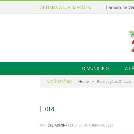
ÚLTIMAS ATUALIZAÇÕES:
O MUNICÍPIO
A C
»
VOCÊ ESTÁ EM:
Home
Publicações Oficiais
014
POR
CR2-ADMIN7
EM
20 DE OUTUBRO DE 2021