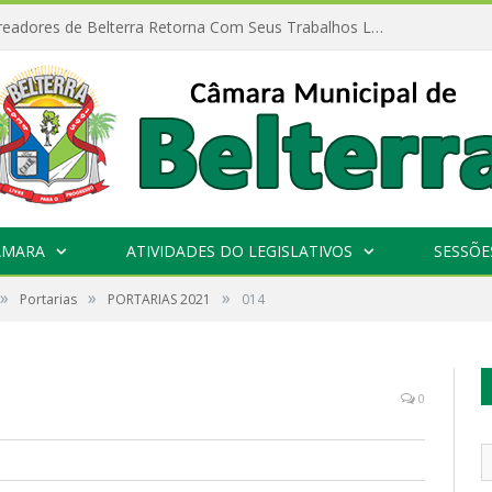
Câmara de Vereadores de Belterra Retorna Com Seus Trabalhos Legislativos
ÂMARA
ATIVIDADES DO LEGISLATIVOS
SESSÕE
»
»
»
Portarias
PORTARIAS 2021
014
0