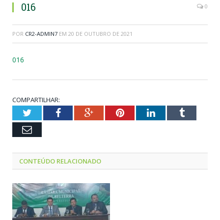
016
0
POR
CR2-ADMIN7
EM
20 DE OUTUBRO DE 2021
016
COMPARTILHAR:
Twitter
Facebook
Google+
Pinterest
LinkedIn
Tumblr
Email
CONTEÚDO RELACIONADO