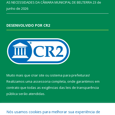
AS NECESSIDADES DA CÂMARA MUNICIPAL DE BELTERRA
23 de
junho de 2026
DESENVOLVIDO POR CR2
Muito mais que
criar site
ou
sistema para prefeituras
!
Realizamos uma
assessoria
completa, onde garantimos em
contrato que todas as exigências das
leis de transparência
pública
serão atendidas.
Conheça o
PNTP
e o
Radar da Transparência Pública
Nós usamos cookies para melhorar sua experiência de