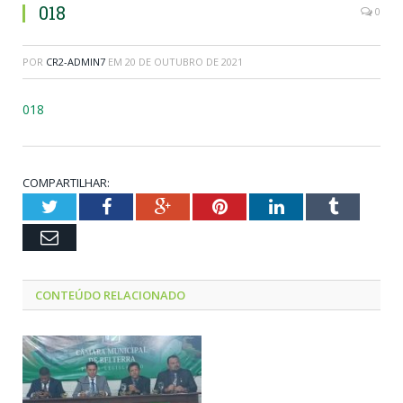
018
0
POR
CR2-ADMIN7
EM
20 DE OUTUBRO DE 2021
018
COMPARTILHAR:
Twitter
Facebook
Google+
Pinterest
LinkedIn
Tumblr
Email
CONTEÚDO RELACIONADO