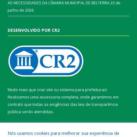
AS NECESSIDADES DA CÂMARA MUNICIPAL DE BELTERRA
23 de
junho de 2026
DESENVOLVIDO POR CR2
Muito mais que
criar site
ou
sistema para prefeituras
!
Realizamos uma
assessoria
completa, onde garantimos em
contrato que todas as exigências das
leis de transparência
pública
serão atendidas.
Conheça o
PNTP
e o
Radar da Transparência Pública
Nós usamos cookies para melhorar sua experiência de