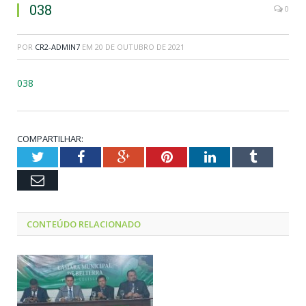
038
0
POR
CR2-ADMIN7
EM
20 DE OUTUBRO DE 2021
038
COMPARTILHAR:
Twitter
Facebook
Google+
Pinterest
LinkedIn
Tumblr
Email
CONTEÚDO RELACIONADO