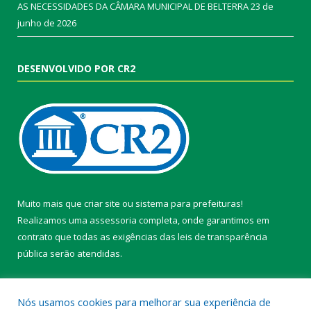
AS NECESSIDADES DA CÂMARA MUNICIPAL DE BELTERRA
23 de
junho de 2026
DESENVOLVIDO POR CR2
Muito mais que
criar site
ou
sistema para prefeituras
!
Realizamos uma
assessoria
completa, onde garantimos em
contrato que todas as exigências das
leis de transparência
pública
serão atendidas.
Conheça o
PNTP
e o
Radar da Transparência Pública
Nós usamos cookies para melhorar sua experiência de