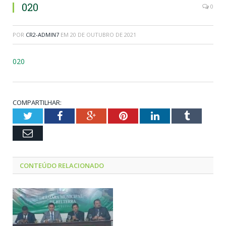
020
0
POR
CR2-ADMIN7
EM
20 DE OUTUBRO DE 2021
020
COMPARTILHAR:
Twitter
Facebook
Google+
Pinterest
LinkedIn
Tumblr
Email
CONTEÚDO RELACIONADO