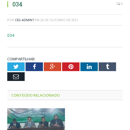
034
0
POR
CR2-ADMIN7
EM
20 DE OUTUBRO DE 2021
034
COMPARTILHAR:
Twitter
Facebook
Google+
Pinterest
LinkedIn
Tumblr
Email
CONTEÚDO RELACIONADO