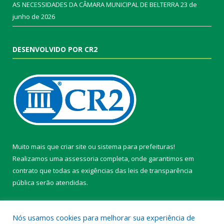
AS NECESSIDADES DA CÂMARA MUNICIPAL DE BELTERRA
23 de
junho de 2026
DESENVOLVIDO POR CR2
Muito mais que
criar site
ou
sistema para prefeituras
!
Realizamos uma
assessoria
completa, onde garantimos em
contrato que todas as exigências das
leis de transparência
pública
serão atendidas.
Conheça o
PNTP
e o
Radar da Transparência Pública
Nós usamos cookies para melhorar sua experiência de