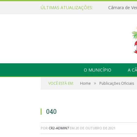
ÚLTIMAS ATUALIZAÇÕES:
O MUNICÍPIO
A C
»
VOCÊ ESTÁ EM:
Home
Publicações Oficiais
040
POR
CR2-ADMIN7
EM
20 DE OUTUBRO DE 2021