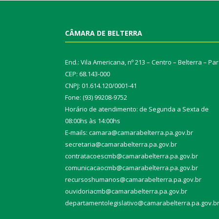
CÂMARA DE BELTERRA
End.: Vila Americana, nº 213 – Centro – Belterra – Pa
CEP: 68.143-000
CNPJ: 01.614.120/0001-41
Fone: (93) 99208-9752
Horário de atendimento: de Segunda a Sexta de
08:00hs às 14:00hs
E-mails: camara@camarabelterra.pa.gov.b
r
secretaria@camarabelterra.pa.gov.br
contratacoescmb@camarabelterra.pa.gov.br
comunicacaocmb@camarabelterra.pa.gov.br
recursoshumanos@camarabelterra.pa.gov.br
ouvidoriacmb@camarabelterra.pa.gov.br
departamentolegislativo@camarabelterra.pa.gov.b