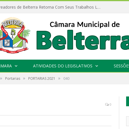
Câmara de Vereadores de Belterra Retorna Com Seus Trabalhos Legislativos
ÂMARA
ATIVIDADES DO LEGISLATIVOS
SESSÕE
»
»
»
Portarias
PORTARIAS 2021
040
0