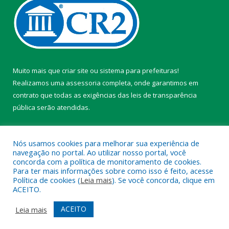
Muito mais que
criar site
ou
sistema para prefeituras
!
Realizamos uma
assessoria
completa, onde garantimos em
contrato que todas as exigências das
leis de transparência
pública
serão atendidas.
Conheça o
PNTP
e o
Radar da Transparência Pública
Nós usamos cookies para melhorar sua experiência de
navegação no portal. Ao utilizar nosso portal, você
concorda com a política de monitoramento de cookies.
Para ter mais informações sobre como isso é feito, acesse
Política de cookies (
Leia mais
). Se você concorda, clique em
Todos os direitos reservados a Câmara Municipal de Belterra.
ACEITO.
Mapa do Site
Acessar Área Administrativa
ACEITO
Leia mais
Acessar Webmail