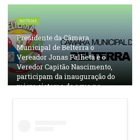
NOTÍCIAS
Presidente da Câmara
Municipal de Belterra o
Vereador Jonas Palheta e o
Veredor Capitão Nascimento,
participam da inauguração do
micro sistema de agua na
comunidade de Bom futuro km
77 da BR 163
por
CR2-ADMIN4
em
14 DE JUNHO DE 2024
0
COMENTÁRIOS