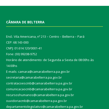
CÂMARA DE BELTERRA
End.: Vila Americana, nº 213 – Centro – Belterra – Pará
CEP: 68.143-000
CNPJ: 01.614.120/0001-41
Fone: (93) 99208-9752
Horário de atendimento: de Segunda a Sexta de 08:00hs às
14:00hs
E-mails: camara@camarabelterra.pa.gov.b
r
secretaria@camarabelterra.pa.gov.br
contratacoescmb@camarabelterra.pa.gov.br
comunicacaocmb@camarabelterra.pa.gov.br
recursoshumanos@camarabelterra.pa.gov.br
ouvidoriacmb@camarabelterra.pa.gov.br
departamentolegislativo@camarabelterra.pa.gov.br