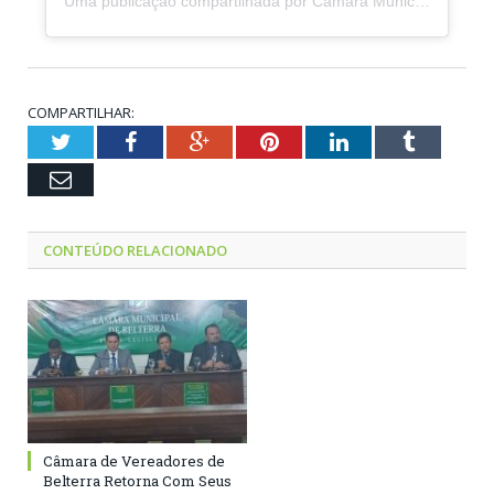
Uma publicação compartilhada por Câmara Municipal de Belterra (@camaramunicipaldebelterra)
COMPARTILHAR:
Twitter
Facebook
Google+
Pinterest
LinkedIn
Tumblr
Email
CONTEÚDO RELACIONADO
Câmara de Vereadores de
Belterra Retorna Com Seus