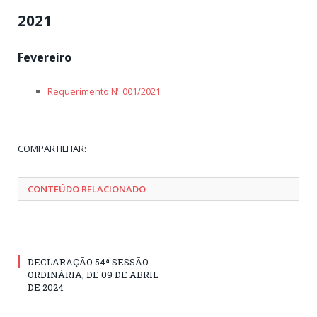
2021
Fevereiro
Requerimento Nº 001/2021
Tw
Fa
Go
Pi
Li
Tu
Em
COMPARTILHAR:
CONTEÚDO RELACIONADO
DECLARAÇÃO 54ª SESSÃO
ORDINÁRIA, DE 09 DE ABRIL
DE 2024