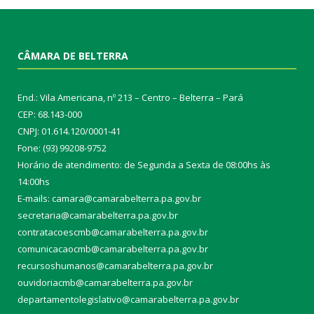
CÂMARA DE BELTERRA
End.: Vila Americana, nº 213 – Centro – Belterra – Pará
CEP: 68.143-000
CNPJ: 01.614.120/0001-41
Fone: (93) 99208-9752
Horário de atendimento: de Segunda a Sexta de 08:00hs às
14:00hs
E-mails: camara@camarabelterra.pa.gov.b
r
secretaria@camarabelterra.pa.gov.br
contratacoescmb@camarabelterra.pa.gov.br
comunicacaocmb@camarabelterra.pa.gov.br
recursoshumanos@camarabelterra.pa.gov.br
ouvidoriacmb@camarabelterra.pa.gov.br
departamentolegislativo@camarabelterra.pa.gov.br