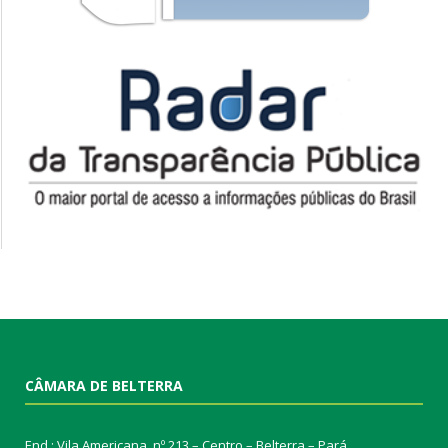
CÂMARA DE BELTERRA
End.: Vila Americana, nº 213 – Centro – Belterra – Pará