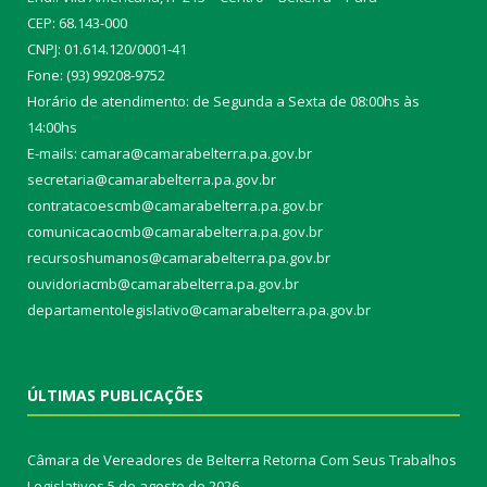
CEP: 68.143-000
CNPJ: 01.614.120/0001-41
Fone: (93) 99208-9752
Horário de atendimento: de Segunda a Sexta de 08:00hs às
14:00hs
E-mails: camara@camarabelterra.pa.gov.b
r
secretaria@camarabelterra.pa.gov.br
contratacoescmb@camarabelterra.pa.gov.br
comunicacaocmb@camarabelterra.pa.gov.br
recursoshumanos@camarabelterra.pa.gov.br
ouvidoriacmb@camarabelterra.pa.gov.br
departamentolegislativo@camarabelterra.pa.gov.br
ÚLTIMAS PUBLICAÇÕES
Câmara de Vereadores de Belterra Retorna Com Seus Trabalhos
Legislativos
5 de agosto de 2026