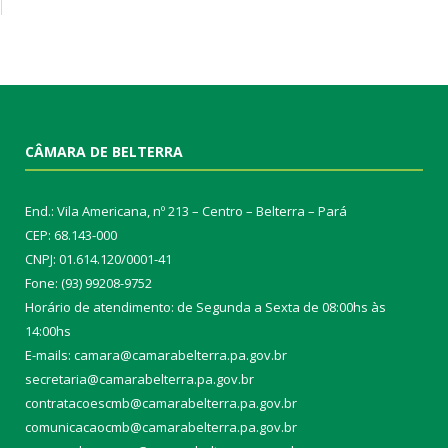
CÂMARA DE BELTERRA
End.: Vila Americana, nº 213 – Centro – Belterra – Pará
CEP: 68.143-000
CNPJ: 01.614.120/0001-41
Fone: (93) 99208-9752
Horário de atendimento: de Segunda a Sexta de 08:00hs às
14:00hs
E-mails: camara@camarabelterra.pa.gov.b
r
secretaria@camarabelterra.pa.gov.br
contratacoescmb@camarabelterra.pa.gov.br
comunicacaocmb@camarabelterra.pa.gov.br