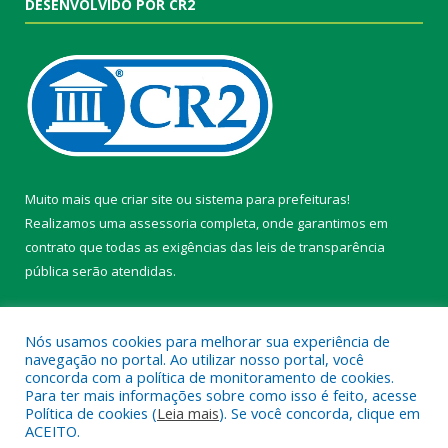
DESENVOLVIDO POR CR2
Muito mais que
criar site
ou
sistema para prefeituras
!
Realizamos uma
assessoria
completa, onde garantimos em
contrato que todas as exigências das
leis de transparência
pública
serão atendidas.
Conheça o
PNTP
e o
Radar da Transparência Pública
Nós usamos cookies para melhorar sua experiência de
navegação no portal. Ao utilizar nosso portal, você
concorda com a política de monitoramento de cookies.
Para ter mais informações sobre como isso é feito, acesse
Política de cookies (
Leia mais
). Se você concorda, clique em
Todos os direitos reservados a Câmara Municipal de Belterra.
ACEITO.