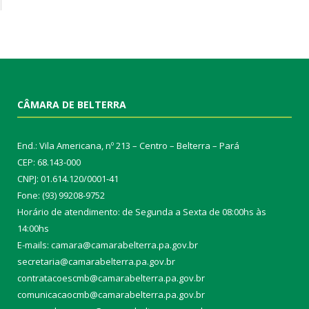
CÂMARA DE BELTERRA
End.: Vila Americana, nº 213 – Centro – Belterra – Pará
CEP: 68.143-000
CNPJ: 01.614.120/0001-41
Fone: (93) 99208-9752
Horário de atendimento: de Segunda a Sexta de 08:00hs às
14:00hs
E-mails: camara@camarabelterra.pa.gov.b
r
secretaria@camarabelterra.pa.gov.br
contratacoescmb@camarabelterra.pa.gov.br
comunicacaocmb@camarabelterra.pa.gov.br