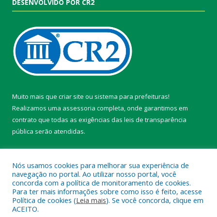
DESENVOLVIDO POR CR2
Muito mais que
criar site
ou
sistema para prefeituras
!
Realizamos uma
assessoria
completa, onde garantimos em
contrato que todas as exigências das
leis de transparência
pública
serão atendidas.
Conheça o
PNTP
e o
Radar da Transparência Pública
Nós usamos cookies para melhorar sua experiência de
navegação no portal. Ao utilizar nosso portal, você
concorda com a política de monitoramento de cookies.
Para ter mais informações sobre como isso é feito, acesse
Política de cookies (
Leia mais
). Se você concorda, clique em
Todos os direitos reservados a Câmara Municipal de Belterra.
ACEITO.