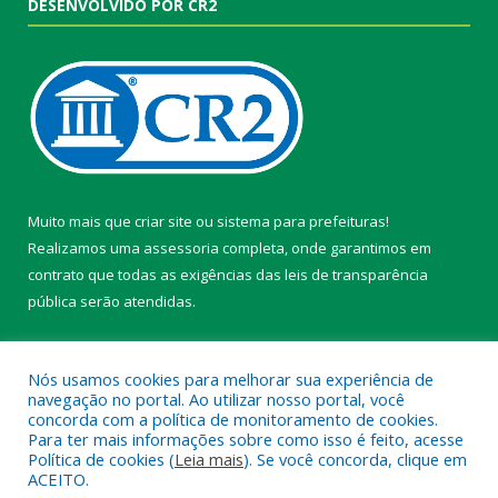
DESENVOLVIDO POR CR2
Muito mais que
criar site
ou
sistema para prefeituras
!
Realizamos uma
assessoria
completa, onde garantimos em
contrato que todas as exigências das
leis de transparência
pública
serão atendidas.
Conheça o
PNTP
e o
Radar da Transparência Pública
Nós usamos cookies para melhorar sua experiência de
navegação no portal. Ao utilizar nosso portal, você
concorda com a política de monitoramento de cookies.
Para ter mais informações sobre como isso é feito, acesse
Política de cookies (
Leia mais
). Se você concorda, clique em
Todos os direitos reservados a Câmara Municipal de Belterra.
ACEITO.