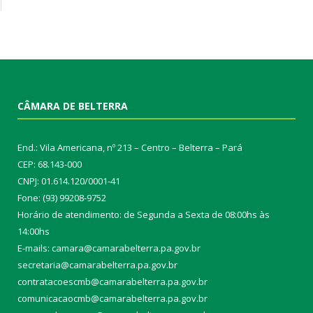
CÂMARA DE BELTERRA
End.: Vila Americana, nº 213 – Centro – Belterra – Pará
CEP: 68.143-000
CNPJ: 01.614.120/0001-41
Fone: (93) 99208-9752
Horário de atendimento: de Segunda a Sexta de 08:00hs às
14:00hs
E-mails: camara@camarabelterra.pa.gov.b
r
secretaria@camarabelterra.pa.gov.br
contratacoescmb@camarabelterra.pa.gov.br
comunicacaocmb@camarabelterra.pa.gov.br