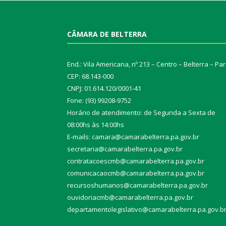
CÂMARA DE BELTERRA
End.: Vila Americana, nº 213 – Centro – Belterra – Pa
CEP: 68.143-000
CNPJ: 01.614.120/0001-41
Fone: (93) 99208-9752
Horário de atendimento: de Segunda a Sexta de
08:00hs às 14:00hs
E-mails: camara@camarabelterra.pa.gov.b
r
secretaria@camarabelterra.pa.gov.br
contratacoescmb@camarabelterra.pa.gov.br
comunicacaocmb@camarabelterra.pa.gov.br
recursoshumanos@camarabelterra.pa.gov.br
ouvidoriacmb@camarabelterra.pa.gov.br
departamentolegislativo@camarabelterra.pa.gov.b