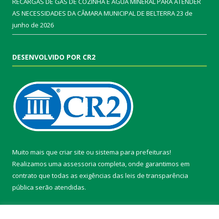
RECARGAS DE GÁS DE COZINHA E ÁGUA MINERAL PARA ATENDER
AS NECESSIDADES DA CÂMARA MUNICIPAL DE BELTERRA
23 de
junho de 2026
DESENVOLVIDO POR CR2
Muito mais que
criar site
ou
sistema para prefeituras
!
Realizamos uma
assessoria
completa, onde garantimos em
contrato que todas as exigências das
leis de transparência
pública
serão atendidas.
Conheça o
PNTP
e o
Radar da Transparência Pública