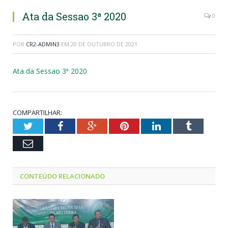
Ata da Sessao 3ª 2020
0
POR
CR2-ADMIN3
EM
20 DE OUTUBRO DE 2021
Ata da Sessao 3ª 2020
COMPARTILHAR:
Twitter
Facebook
Google+
Pinterest
LinkedIn
Tumblr
Email
CONTEÚDO RELACIONADO