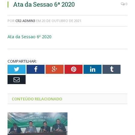
Ata da Sessao 6ª 2020
0
POR
CR2-ADMIN3
EM
20 DE OUTUBRO DE 2021
Ata da Sessao 6ª 2020
COMPARTILHAR:
Twitter
Facebook
Google+
Pinterest
LinkedIn
Tumblr
Email
CONTEÚDO RELACIONADO