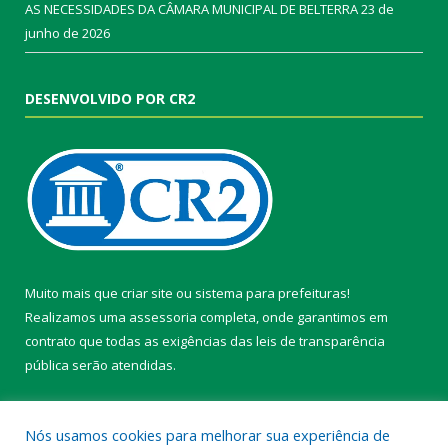
AS NECESSIDADES DA CÂMARA MUNICIPAL DE BELTERRA
23 de
junho de 2026
DESENVOLVIDO POR CR2
Muito mais que
criar site
ou
sistema para prefeituras
!
Realizamos uma
assessoria
completa, onde garantimos em
contrato que todas as exigências das
leis de transparência
pública
serão atendidas.
Conheça o
PNTP
e o
Radar da Transparência Pública
Nós usamos cookies para melhorar sua experiência de