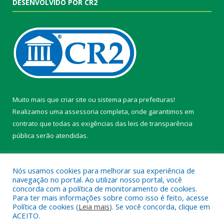
DESENVOLVIDO POR CR2
Muito mais que
criar site
ou
sistema para prefeituras
!
Realizamos uma
assessoria
completa, onde garantimos em
contrato que todas as exigências das
leis de transparência
pública
serão atendidas.
Conheça o
PNTP
e o
Radar da Transparência Pública
Nós usamos cookies para melhorar sua experiência de
navegação no portal. Ao utilizar nosso portal, você
concorda com a política de monitoramento de cookies.
Para ter mais informações sobre como isso é feito, acesse
Política de cookies (
Leia mais
). Se você concorda, clique em
Todos os direitos reservados a Câmara Municipal de Belterra.
ACEITO.