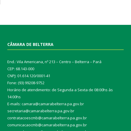
CÂMARA DE BELTERRA
End.: Vila Americana, nº 213 – Centro – Belterra – Pará
CEP: 68.143-000
CNPJ: 01.614.120/0001-41
Fone: (93) 99208-9752
Horário de atendimento: de Segunda a Sexta de 08:00hs às
14:00hs
E-mails: camara@camarabelterra.pa.gov.b
r
secretaria@camarabelterra.pa.gov.br
contratacoescmb@camarabelterra.pa.gov.br
comunicacaocmb@camarabelterra.pa.gov.br